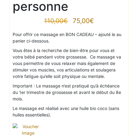
personne
Le
Le
110,00
€
75,00
€
prix
prix
Pour offrir ce massage en BON CADEAU – ajouté le au
initial
actuel
panier ci-dessous.
était :
est :
110,00€.
75,00€.
Vous êtes à la recherche de bien-être pour vous et
votre bébé pendant votre grossesse. Ce massage va
vous permettre de vous relaxer mais également de
stimuler vos muscles, vos articulations et soulagera
votre fatigue qu’elle soit physique ou mentale.
Important : Le massage n’est pratiqué qu’à échéance
du 1er trimestre de grossesse et avant le début du 8e
mois.
Le massage est réalisé avec une huile bio coco (sans
huiles essentielles).