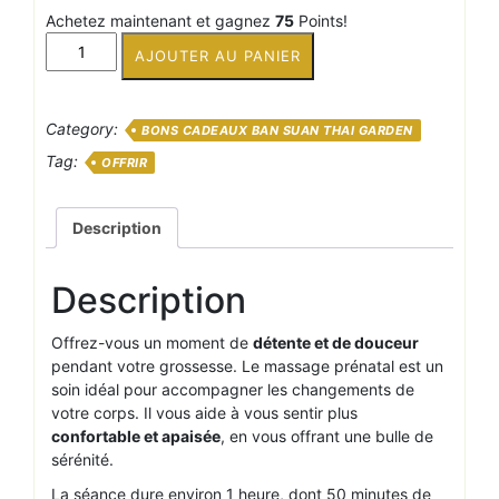
Achetez maintenant et gagnez
75
Points!
quantité
AJOUTER AU PANIER
de
Un
massage
Category:
BONS CADEAUX BAN SUAN THAI GARDEN
relaxant
pour
Tag:
OFFRIR
femme
enceinte
Description
d'1
heure
pour
Description
1
personne
Offrez-vous un moment de
détente et de douceur
pendant votre grossesse. Le massage prénatal est un
soin idéal pour accompagner les changements de
votre corps. Il vous aide à vous sentir plus
confortable et apaisée
, en vous offrant une bulle de
sérénité.
La séance dure environ 1 heure, dont 50 minutes de