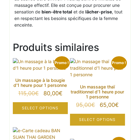
massage effectif. Elle est conçue pour procurer une
sensation de
bien-être total
et de
lâcher-prise
, tout
en respectant les besoins spécifiques de la femme
enceinte.
Produits similaires
Promo !
Promo !
Un massage à la bougie
d’1 heure pour 1 personne
Un massage thaï
traditionnel d’1 heure pour
Le
Le
115,00
€
80,00
€
1 personne
prix
prix
Le
Le
95,00
€
65,00
€
initial
actuel
SELECT OPTIONS
prix
prix
était :
est :
initial
actuel
115,00€.
80,00€.
SELECT OPTIONS
était :
est :
95,00€.
65,00€.