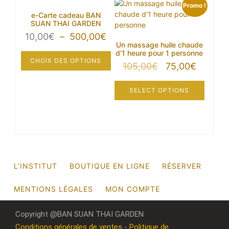
Promo !
e-Carte cadeau BAN
SUAN THAI GARDEN
Plage
10,00
€
–
500,00
€
Un massage huile chaude
de
d’1 heure pour 1 personne
prix :
CHOIX DES OPTIONS
Le
Le
105,00
€
75,00
€
10,00€
Ce
prix
prix
à
produit
initial
actuel
500,00€
SELECT OPTIONS
a
était :
est :
plusieurs
105,00€.
75,00€.
variations.
Les
options
peuvent
être
L’INSTITUT
BOUTIQUE EN LIGNE
RÉSERVER
choisies
sur
MENTIONS LÉGALES
MON COMPTE
la
page
Copyright @BAN SUAN THAI GARDEN
du
produit
Conditions générales de ventes
-
Politique de