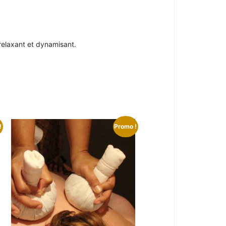
 relaxant et dynamisant.
!
Promo !