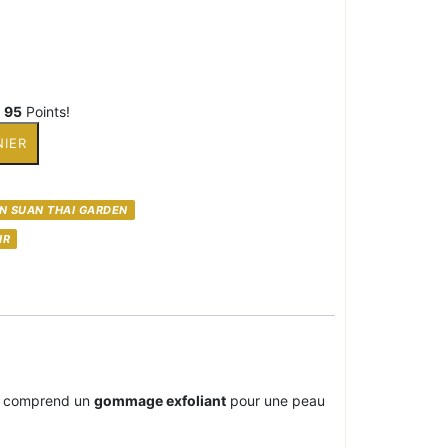
z
95
Points!
NIER
N SUAN THAI GARDEN
IR
ce comprend un
gommage exfoliant
pour une peau