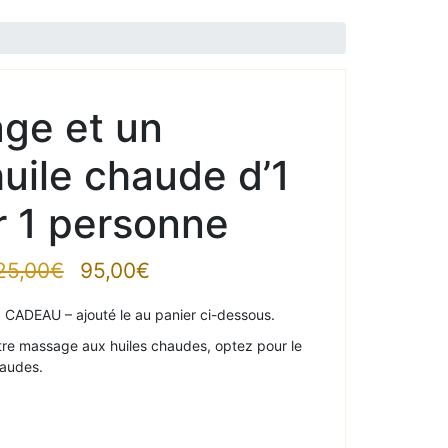
ge et un
uile chaude d’1
r 1 personne
Le
Le
25,00
€
95,00
€
prix
prix
 CADEAU – ajouté le au panier ci-dessous.
initial
actuel
était :
est :
tre massage aux huiles chaudes, optez pour le
125,00€.
95,00€.
audes.