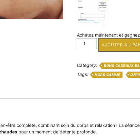
Achetez maintenant et gagne
quantité
AJOUTER AU PA
de
Un
gommage
Category:
BONS CADEAUX BA
et
un
Tags:
HORS GAMME
OFFR
massage
huile
chaude
d'1
heure
pour
1
ien-être complète, combinant soin du corps et relaxation ! La séan
personne
 chaudes
pour un moment de détente profonde.