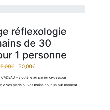
e réflexologie
mains de 30
our 1 personne
Le
Le
5,00
€
50,00
€
prix
prix
 CADEAU – ajouté le au panier ci-dessous.
initial
actuel
était :
est :
cible vos pieds ou vos mains pour un pur moment
55,00€.
50,00€.