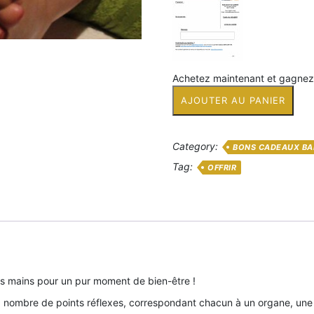
Achetez maintenant et gagne
quantité
AJOUTER AU PANIER
de
Un
massage
Category:
BONS CADEAUX BA
réflexologie
pieds
Tag:
OFFRIR
ou
mains
de
30
minutes
pour
1
os mains pour un pur moment de bien-être !
personne
 nombre de points réflexes, correspondant chacun à un organe, une 