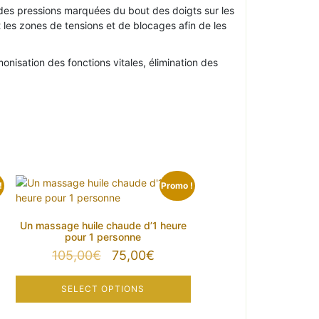
r des pressions marquées du bout des doigts sur les
 les zones de tensions et de blocages afin de les
nisation des fonctions vitales, élimination des
!
Promo !
Un massage huile chaude d’1 heure
pour 1 personne
Le
Le
105,00
€
75,00
€
prix
prix
initial
actuel
SELECT OPTIONS
était :
est :
€.
105,00€.
75,00€.