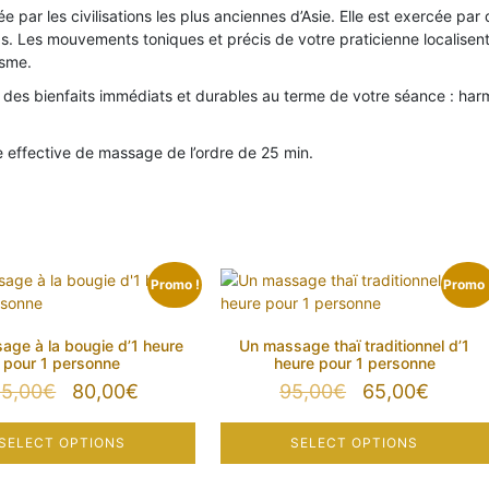
 par les civilisations les plus anciennes d’Asie. Elle est exercée pa
s. Les mouvements toniques et précis de votre praticienne localisent
isme.
des bienfaits immédiats et durables au terme de votre séance : harmo
effective de massage de l’ordre de 25 min.
Promo !
Promo 
age à la bougie d’1 heure
Un massage thaï traditionnel d’1
pour 1 personne
heure pour 1 personne
Le
Le
Le
Le
15,00
€
80,00
€
95,00
€
65,00
€
prix
prix
prix
prix
initial
actuel
initial
actuel
SELECT OPTIONS
SELECT OPTIONS
était :
est :
était :
est :
115,00€.
80,00€.
95,00€.
65,00