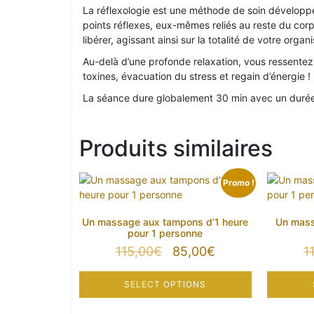
La réflexologie est une méthode de soin développée
points réflexes, eux-mêmes reliés au reste du corp
libérer, agissant ainsi sur la totalité de votre organ
Au-delà d’une profonde relaxation, vous ressentez 
toxines, évacuation du stress et regain d’énergie !
La séance dure globalement 30 min avec un durée 
Produits similaires
Promo !
Un massage aux tampons d’1 heure
Un mass
pour 1 personne
Le
Le
115,00
€
85,00
€
1
prix
prix
initial
actuel
SELECT OPTIONS
était :
est :
115,00€.
85,00€.